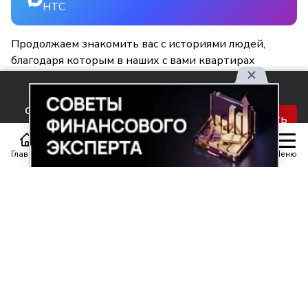
НТС
Продолжаем знакомить вас с историями людей,
благодаря которым в наших с вами квартирах
становится светлее и уютнее.
Используя наш сайт, вы
соглашаетесь с правилами
Принять
обработки персональных
данных.
Главная
Статьи
Передачи
Меню
Поделиться
0
0
Автор материала
Шинкарюк Юлия