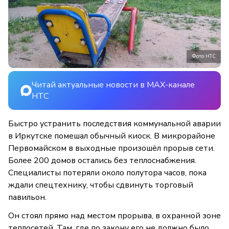
Фото НТС
Читай актуальные новости в MAX-канале
НТС
Быстро устранить последствия коммунальной аварии
в Иркутске помешал обычный киоск. В микрорайоне
Первомайском в выходные произошёл прорыв сети.
Более 200 домов остались без теплоснабжения.
Специалисты потеряли около полутора часов, пока
ждали спецтехнику, чтобы сдвинуть торговый
павильон.
Он стоял прямо над местом прорыва, в охранной зоне
теплосетей. Там, где по закону его не должно было