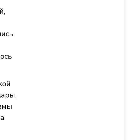
й,
е
лись
лось
кой
жары,
авмы
ка