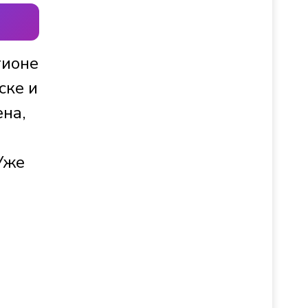
гионе
ске и
на,
Уже