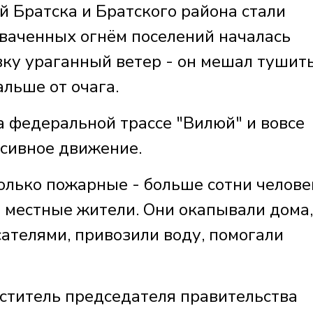
 Братска и Братского района стали
ваченных огнём поселений началась
вку ураганный ветер - он мешал тушит
альше от очага.
а федеральной трассе "Вилюй" и вовсе
рсивное движение.
олько пожарные - больше сотни челове
и местные жители. Они окапывали дома,
сателями, привозили воду, помогали
итель председателя правительства