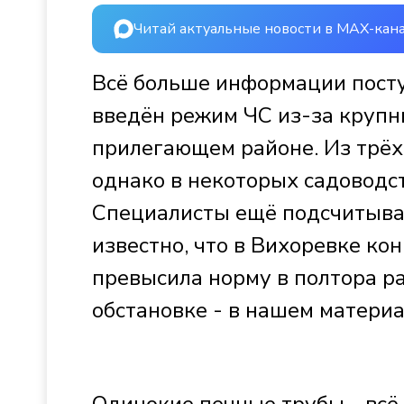
Читай актуальные новости в MAX-кан
Всё больше информации поступ
введён режим ЧС из-за крупн
прилегающем районе. Из трёх
однако в некоторых садоводст
Специалисты ещё подсчитываю
известно, что в Вихоревке к
превысила норму в полтора р
обстановке - в нашем материа
Одинокие печные трубы - всё,