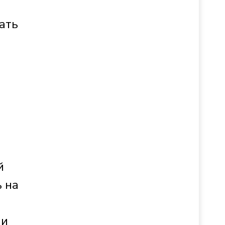
ать
й
 на
ии