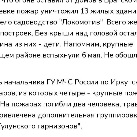
ревке пожар уничтожил 13 жилых здани
ело садоводство "Локомотив". Всего ж
построек. Без крыши над головой оста
вина из них - дети. Напомним, крупные
щем районе вспыхнули 6 мая. Не обош
начальника ГУ МЧС России по Иркутс
аров, из которых четыре - крупные по
На пожарах погибли два человека, тр
привлечена дополнительная группиров
улунского гарнизонов".