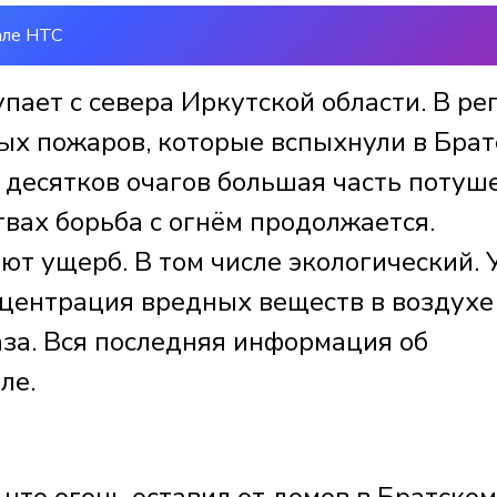
але НТС
ает с севера Иркутской области. В ре
ых пожаров, которые вспыхнули в Брат
 десятков очагов большая часть потуше
вах борьба с огнём продолжается.
т ущерб. В том числе экологический. 
онцентрация вредных веществ в воздухе
аза. Вся последняя информация об
ле.
 что огонь оставил от домов в Братском