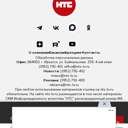
О компании
Вакансии
Брендинг
Контакты
Обработка персональных данных
Офис:
664050, г. Иркутск, ул. Байкальская, 259, 4-ый этаж
(3952) 792-401
office@nts-tv.ru
Новости:
(3952) 792-402
rnews@nts-tv.ru
Реклама:
(3952) 792-400
reklama@nts-tv.ru
При любом использовании материалов ссылка на
nts-tv.ru
обязательна. На сайте nts-tv.ru размещаются в том числе материалы
СМИ Информационного агентства "НТС" регистрационный номер ИА
№ ФС 77 - 88763 зарегистрировано Федеральной службой по
надзору в сфере связи, информационных технологий и массовых
Используя наш сайт, вы
коммуникаций.
соглашаетесь с правилами
Главный редактор ИА "НТС" Иштулкин Евгений Александрович
16+
Принять
обработки персональных