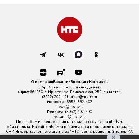
О компании
Вакансии
Брендинг
Контакты
Обработка персональных данных
Офис:
664050, г. Иркутск, ул. Байкальская, 259, 4-ый этаж
(3952) 792-401
office@nts-tv.ru
Новости:
(3952) 792-402
rnews@nts-tv.ru
Реклама:
(3952) 792-400
reklama@nts-tv.ru
При любом использовании материалов ссылка на
nts-tv.ru
обязательна. На сайте nts-tv.ru размещаются в том числе материалы
СМИ Информационного агентства "НТС" регистрационный номер ИА
№ ФС 77 - 88763 зарегистрировано Федеральной службой по