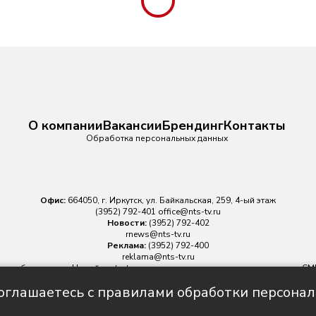
О компании
Вакансии
Брендинг
Контакты
Обработка персональных данных
Офис:
664050, г. Иркутск, ул. Байкальская, 259, 4-ый этаж
(3952) 792-401
office@nts-tv.ru
Новости:
(3952) 792-402
rnews@nts-tv.ru
Реклама:
(3952) 792-400
reklama@nts-tv.ru
v.ru
обязательна. На сайте nts-tv.ru размещаются в том числе материалы 
ровано Федеральной службой по надзору в сфере связи, информационных
соглашаетесь с правилами обработки персона
Главный редактор ИА "НТС" Иштулкин Евгений Александрович
16+