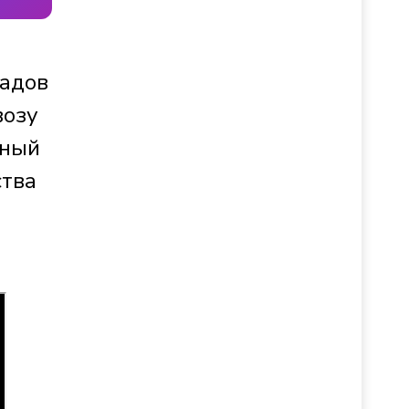
ладов
возу
ьный
ства