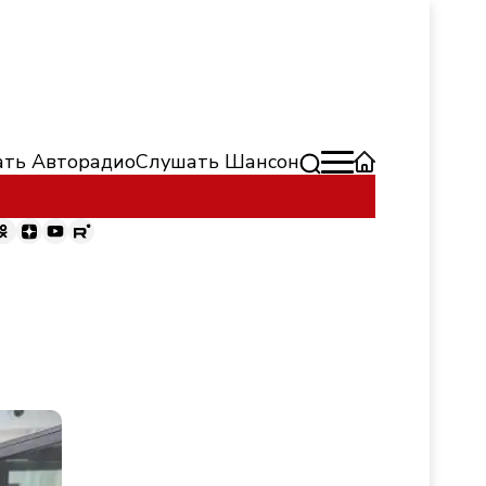
ть Авторадио
Слушать Шансон