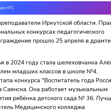
але НТС
преподаватели Иркутской области. Пра
иональных конкурсах педагогического
аграждение прошло 25 апреля в драмт
 в 2024 году стала шелеховчанка Алё
елем младших классов в школе №4.
тапа конкурса "Воспитатель года Росс
з Саянска. Она работает музыкальным
ития ребёнка детского сада № 36. Луч
атель Медицинского колледжа