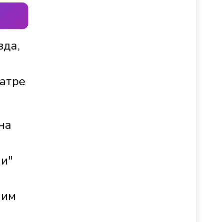
вда,
еатре
на
ии"
шим