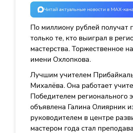
Читай актуальные новости в MAX-кан
По миллиону рублей получат 
только те, кто выиграл в рег
мастерства. Торжественное н
имени Охлопкова.
Лучшим учителем Прибайкалья
Михалёва. Она работает учит
Победителем регионального э
объявлена Галина Олиярник и
руководителем в центре разв
мастером года стал преподав