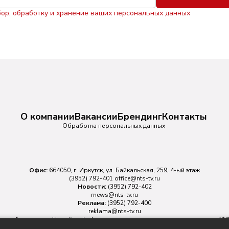
бор, обработку и хранение ваших персональных данных
О компании
Вакансии
Брендинг
Контакты
Обработка персональных данных
Офис:
664050, г. Иркутск, ул. Байкальская, 259, 4-ый этаж
(3952) 792-401
office@nts-tv.ru
Новости:
(3952) 792-402
rnews@nts-tv.ru
Реклама:
(3952) 792-400
reklama@nts-tv.ru
v.ru
обязательна. На сайте nts-tv.ru размещаются в том числе материалы 
ровано Федеральной службой по надзору в сфере связи, информационных