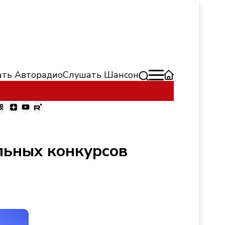
ть Авторадио
Слушать Шансон
льных конкурсов