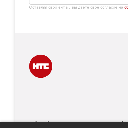
Оставляя свой e-mail, вы даете свое согласие на
с
При любом использовании материалов ссылка на
nts-t
номер ИА № ФС 77 - 88763 зарегистри