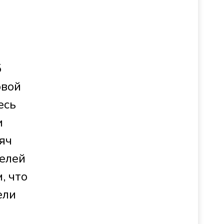
5
овой
есь
и
яч
елей
, что
ели