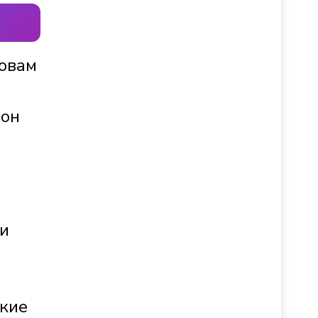
ловам
 он
 и
ские