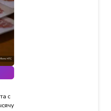
Фото НТС
та с
ысячу