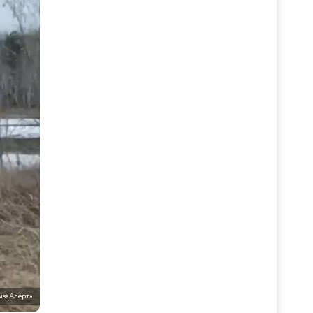
изаАлерт»