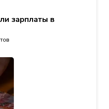
сли зарплаты в
стов