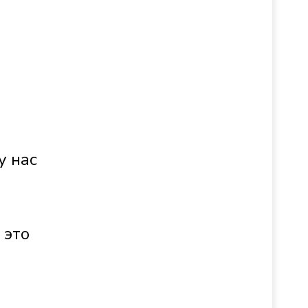
у нас
 это