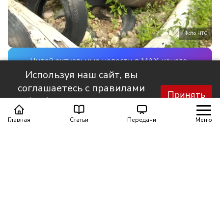
Фото НТС
Читай актуальные новости в MAX-канале
НТС
Используя наш сайт, вы
соглашаетесь с правилами
Принять
Порядок на Байкале — основа благополучия нашего
обработки персональных
региона. Поэтому защита экосистемы озера для
данных.
Главная
Статьи
Передачи
Меню
некоторых ведомств систематический процесс. За
первые полгода в Прибайкалье прошло свыше 20
таких проверок. На одной из них побывала наша
съёмочная группа. Как несоблюдение закона может
навредить почве и что за бомбы замедленного
действия регулярно появляются в защитных лесах и
на береговой линии расскажет Карина Фокирова.
Бомба замедленного действия лежит всего в метре