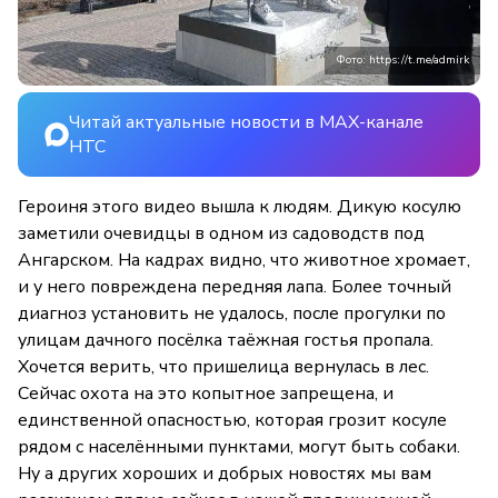
Фото: https://t.me/admirk
Читай актуальные новости в MAX-канале
НТС
Героиня этого видео вышла к людям. Дикую косулю
заметили очевидцы в одном из садоводств под
Ангарском. На кадрах видно, что животное хромает,
и у него повреждена передняя лапа. Более точный
диагноз установить не удалось, после прогулки по
улицам дачного посёлка таёжная гостья пропала.
Хочется верить, что пришелица вернулась в лес.
Сейчас охота на это копытное запрещена, и
единственной опасностью, которая грозит косуле
рядом с населёнными пунктами, могут быть собаки.
Ну а других хороших и добрых новостях мы вам