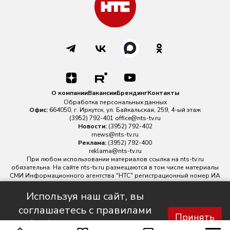
О компании
Вакансии
Брендинг
Контакты
Обработка персональных данных
Офис:
664050, г. Иркутск, ул. Байкальская, 259, 4-ый этаж
(3952) 792-401
office@nts-tv.ru
Новости:
(3952) 792-402
rnews@nts-tv.ru
Реклама:
(3952) 792-400
reklama@nts-tv.ru
При любом использовании материалов ссылка на
nts-tv.ru
обязательна. На сайте nts-tv.ru размещаются в том числе материалы
СМИ Информационного агентства "НТС" регистрационный номер ИА
№ ФС 77 - 88763 зарегистрировано Федеральной службой по
надзору в сфере связи, информационных технологий и массовых
Используя наш сайт, вы
коммуникаций.
соглашаетесь с правилами
Главный редактор ИА "НТС" Иштулкин Евгений Александрович
16+
Принять
обработки персональных