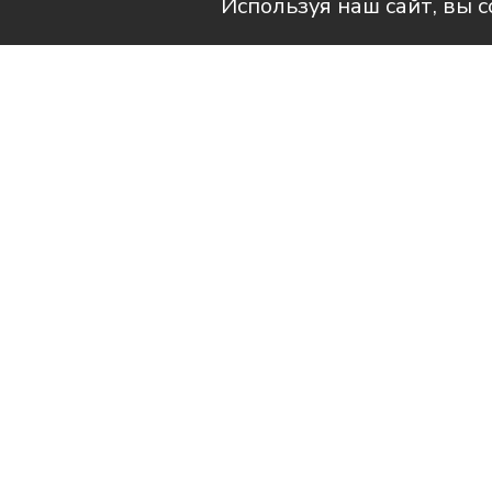
Используя наш сайт, вы 
Читай актуальные новости в MAX-кан
Продолжаем знакомить вас с 
наших с вами квартирах стано