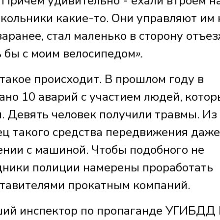
 Причём удивительно - ехали втроём н
кольники какие-то. Они управляют им 
заранее, стал маленько в сторону отъез
ь бы с моим велосипедом
».
 такое происходит. В прошлом году в
ано 10 аварий с участием людей, кото
. Девять человек получили травмы. Из
лец такого средства передвижения даже
ении с машиной. Чтобы подобного не
удники полиции намерены проработать
ставителями прокатным компаний.
й инспектор по пропаганде УГИБДД 