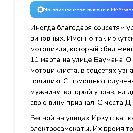
Читай актуальные новости в MAX-кан
Иногда благодаря соцсетям уд
виновных. Именно так иркутс
мотоцикла, который сбил жен
11 марта на улице Баумана. 
мотоциклиста, в соцсетях узн
полицию. С помощью получен
мужчину, который управлял д
свою вину признал. С места ДТ
Весной на улицах Иркутска по
электросамокаты. Их время т