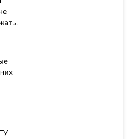
а
не
жать.
рые
 них
ГУ