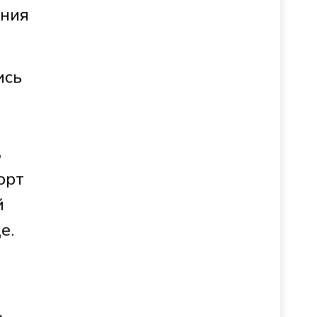
ения
ись
ь
орт
й
де.