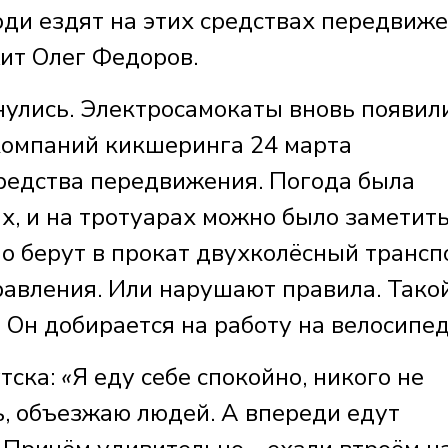
ди ездят на этих средствах передвиж
жит Олег Федоров.
нулись. Электросамокаты вновь появил
 компаний кикшеринга 24 марта
средства передвижения. Погода была
ах, и на тротуарах можно было заметит
Но берут в прокат двухколёсный трансп
равления. Или нарушают правила. Тако
 Он добирается на работу на велосипе
тска:
«
Я еду себе спокойно, никого не
ь, объезжаю людей. А впереди едут