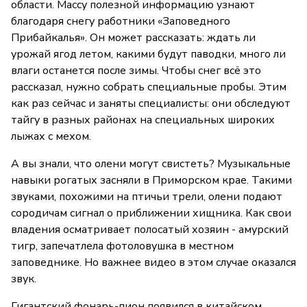
области. Массу полезной информацию узнают
благодаря снегу работники «Заповедного
Прибайкалья». Он может рассказать: ждать ли
урожай ягод летом, какими будут паводки, много ли
влаги останется после зимы. Чтобы снег всё это
рассказал, нужно собрать специальные пробы. Этим
как раз сейчас и заняты специалисты: они обследуют
тайгу в разных районах на специальных широких
лыжах с мехом.
А вы знали, что олени могут свистеть? Музыкальные
навыки рогатых засняли в Приморском крае. Такими
звуками, похожими на птичьи трели, олени подают
сородичам сигнал о приближении хищника. Как свои
владения осматривает полосатый хозяин - амурский
тигр, запечатлела фотоловушка в местном
заповеднике. Но важнее видео в этом случае оказался
звук.
Гигантский фонарь-пион появился в китайском