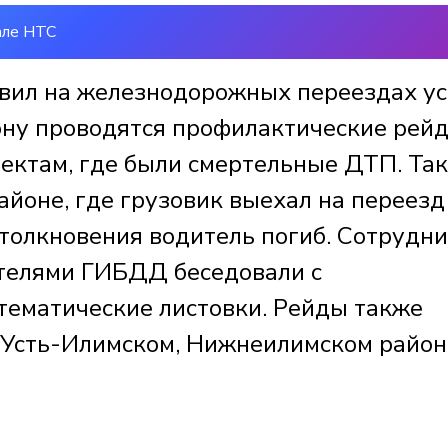
але НТС
авил на железнодорожных переездах у
иону проводятся профилактические рейд
ектам, где были смертельные ДТП. Так
айоне, где грузовик выехал на переезд
столкновения водитель погиб. Сотрудн
телями ГИБДД беседовали с
тематические листовки. Рейды также
 Усть-Илимском, Нижнеилимском район