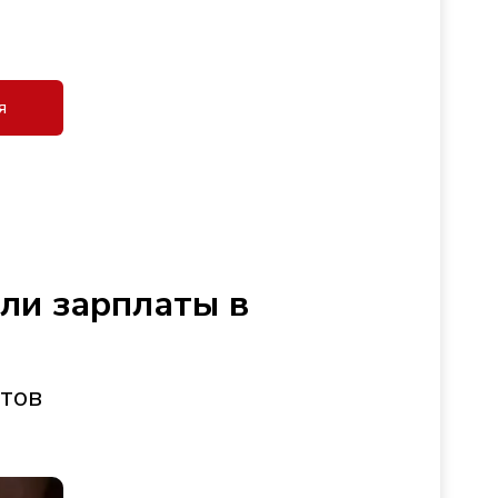
я
сли зарплаты в
стов