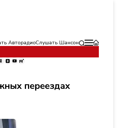
ть Авторадио
Слушать Шансон
жных переездах