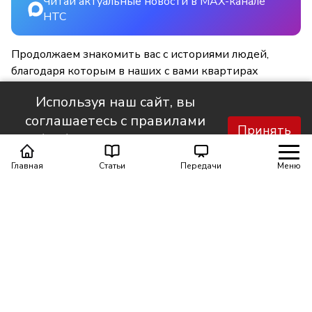
Читай актуальные новости в MAX-канале
НТС
Продолжаем знакомить вас с историями людей,
благодаря которым в наших с вами квартирах
становится светлее и уютнее.
Используя наш сайт, вы
соглашаетесь с правилами
Принять
обработки персональных
данных.
Главная
Статьи
Передачи
Меню
Поделиться
0
0
Автор материала