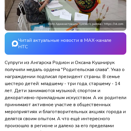
Фото Администрации Чунского района / https://vk.com
Читай актуальные новости в MAX-канале
НТС
Супруги из Ангарска Родион и Оксана Кушнирук
получили медаль ордена "Родительская слава". Указ о
награждении подписал президент страны. В семье
шестеро детей: младшему
-
три года, старшему
-
14
лет. Дети занимаются музыкой, спортом и
декоративно-прикладным искусством. А их родители
принимают активное участие в общественных
мероприятиях и благотворительных акциях города и
делятся своим опытом. А что ещё интересного
произошло в регионе и далеко за его пределами