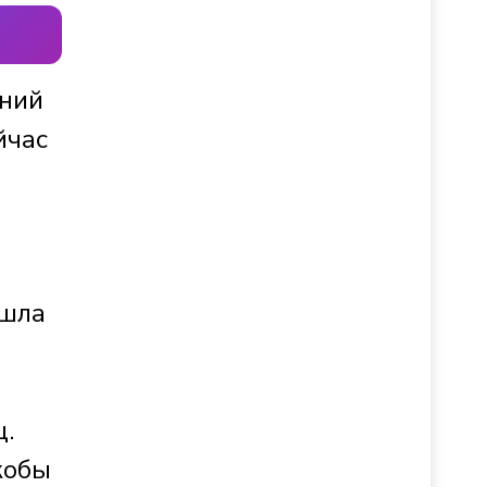
ений
йчас
ашла
ц.
кобы