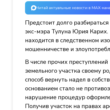
Читай актуальные новости в MAX-кан
Предстоит долго разбираться
экс-мэра Тулуна Юрия Карих.
находится в следственном из
мошенничестве и злоупотреб
В числе прочих преступлени
земельного участка своему р
способ вернуть надел в собст
основанием стало не противоз
нарушение процедур оформлен
Получив участок на правах а