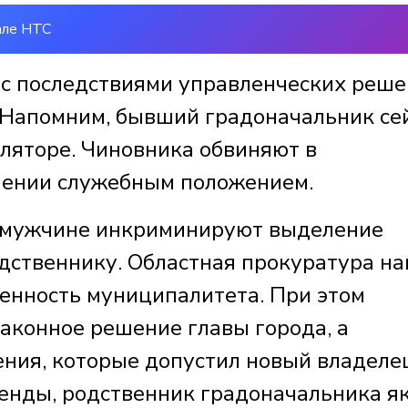
але НТС
 с последствиями управленческих реш
 Напомним, бывший градоначальник се
оляторе. Чиновника обвиняют в
лении служебным положением.
й мужчине инкриминируют выделение
одственнику. Областная прокуратура н
венность муниципалитета. При этом
аконное решение главы города, а
ия, которые допустил новый владеле
ренды, родственник градоначальника я