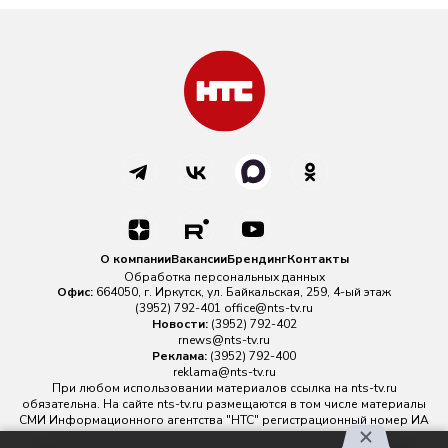
О компании
Вакансии
Брендинг
Контакты
Обработка персональных данных
Офис:
664050, г. Иркутск, ул. Байкальская, 259, 4-ый этаж
(3952) 792-401
office@nts-tv.ru
Новости:
(3952) 792-402
rnews@nts-tv.ru
Реклама:
(3952) 792-400
reklama@nts-tv.ru
При любом использовании материалов ссылка на
nts-tv.ru
обязательна. На сайте nts-tv.ru размещаются в том числе материалы
СМИ Информационного агентства "НТС" регистрационный номер ИА
№ ФС 77 - 88763 зарегистрировано Федеральной службой по