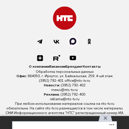
О компании
Вакансии
Брендинг
Контакты
Обработка персональных данных
Офис:
664050, г. Иркутск, ул. Байкальская, 259, 4-ый этаж
(3952) 792-401
office@nts-tv.ru
Новости:
(3952) 792-402
rnews@nts-tv.ru
Реклама:
(3952) 792-400
reklama@nts-tv.ru
При любом использовании материалов ссылка на
nts-tv.ru
обязательна. На сайте nts-tv.ru размещаются в том числе материалы
СМИ Информационного агентства "НТС" регистрационный номер ИА
№ ФС 77 - 88763 зарегистрировано Федеральной службой по
надзору в сфере связи, информационных технологий и массовых
Используя наш сайт, вы
коммуникаций.