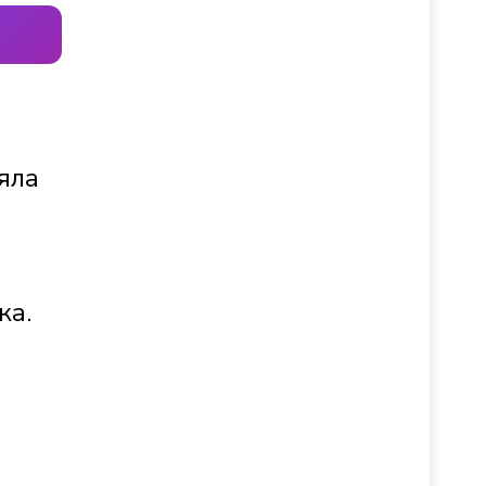
яла
ка.