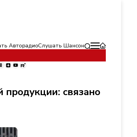
ть Авторадио
Слушать Шансон
й продукции: связано