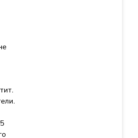
не
тит.
ели.
м
15
го