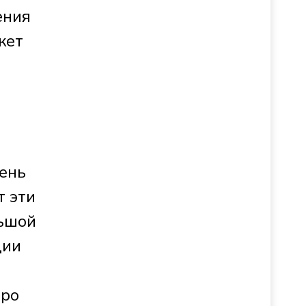
ения
жет
чень
т эти
льшой
ции
тро