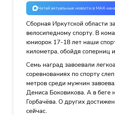
Читай актуальные новости в MAX-кан
Сборная Иркутской области за
велосипедному спорту. В ком
юниорок 17-18 лет наши спор
километра, обойдя соперниц 
Семь наград завоевали легко
соревнованиях по спорту слеп
метров среди мужчин завоева
Дениса Боковикова. А в беге
Горбачёва. О других достиже
сейчас.