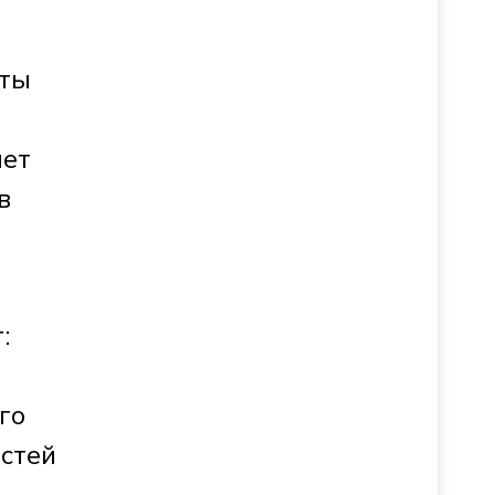
сты
нет
в
:
го
остей