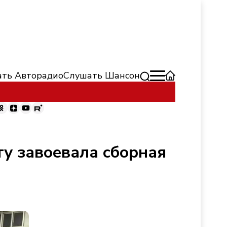
ть Авторадио
Слушать Шансон
ту завоевала сборная