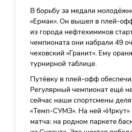
В борьбу за медали молодёжн
«Ермак». Он вышел в плей-офф
из города нефтехимиков старт
чемпионата они набрали 49 о
чеховский «Гранит». Ему ора
турнирной таблице.
Путёвку в плей-офф обеспечил
Регулярный чемпионат ещё не 
сейчас наши спортсмены деля
«Темп-СУМЗ». На ней «Иркут»
матча: на родном паркете бас
из Сургута. Это шестая побед