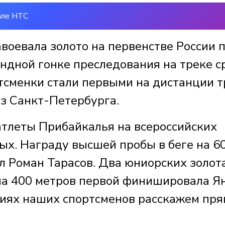
але НТС
воевала золото на первенстве России 
андной гонке преследования на треке с
тсменки стали первыми на дистанции т
из Санкт-Петербурга.
атлеты Прибайкалья на всероссийских
ых. Награду высшей пробы в беге на 6
л Роман Тарасов. Два юниорских золот
 на 400 метров первой финишировала Я
ниях наших спортсменов расскажем пря