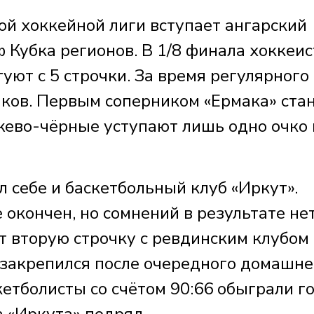
ой хоккейной лиги вступает ангарский
 Кубка регионов. В 1/8 финала хоккеи
уют с 5 строчки. За время регулярного
чков. Первым соперником «Ермака» ста
нжево-чёрные уступают лишь одно очко 
 себе и баскетбольный клуб «Иркут».
окончен, но сомнений в результате нет
т вторую строчку с ревдинским клубом
 закрепился после очередного домашне
кетболисты со счётом 90:66 обыграли г
а «Иркута» подряд.