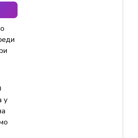
по
реди
ри
0
а у
на
мо