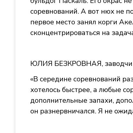
бульдог Паскаль. Его окрас н
соревнований. А вот нюх не п
первое место занял корги Аке
сконцентрироваться на задач
ЮЛИЯ БЕЗКРОВНАЯ, заводчи
«В середине соревнований ра
хотелось быстрее, а любые с
дополнительные запахи, допо
он разнервничался. Я не ожида