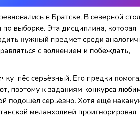
евновались в Братске. В северной сто
 по выборке. Эта дисциплина, которая
одить нужный предмет среди аналогич
равляться с волнением и побеждать,
ичку, пёс серьёзный. Его предки помог
от, поэтому к заданиям конкурса люби
й подошёл серьёзно. Хотя ещё накану
ританской меланхолией проигнорировал