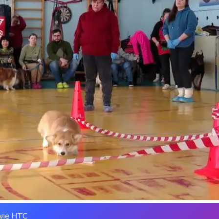
але НТС