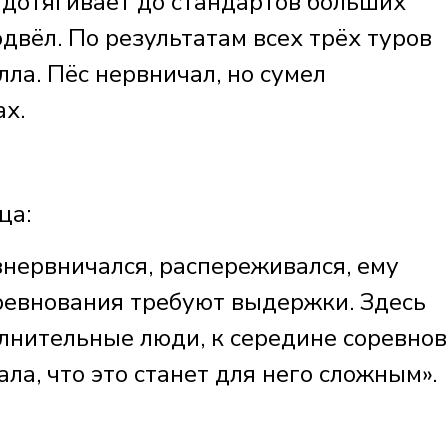
е дотягивает до стандартов больших
одвёл. По результатам всех трёх туров
лла. Пёс нервничал, но сумел
ах.
ца:
знервничался, распереживался, ему
оревнования требуют выдержки. Здесь
лнительные люди, к середине соревно
ла, что это станет для него сложным».