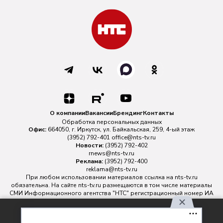
О компании
Вакансии
Брендинг
Контакты
Обработка персональных данных
Офис:
664050, г. Иркутск, ул. Байкальская, 259, 4-ый этаж
(3952) 792-401
office@nts-tv.ru
Новости:
(3952) 792-402
rnews@nts-tv.ru
Реклама:
(3952) 792-400
reklama@nts-tv.ru
При любом использовании материалов ссылка на
nts-tv.ru
обязательна. На сайте nts-tv.ru размещаются в том числе материалы
СМИ Информационного агентства "НТС" регистрационный номер ИА
№ ФС 77 - 88763 зарегистрировано Федеральной службой по
надзору в сфере связи, информационных технологий и массовых
Используя наш сайт, вы
коммуникаций.