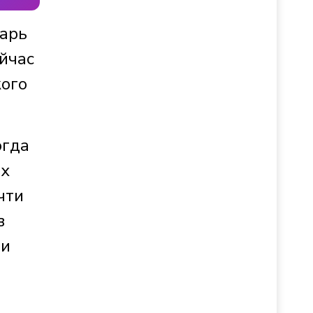
варь
ейчас
кого
огда
ах
чти
в
ли