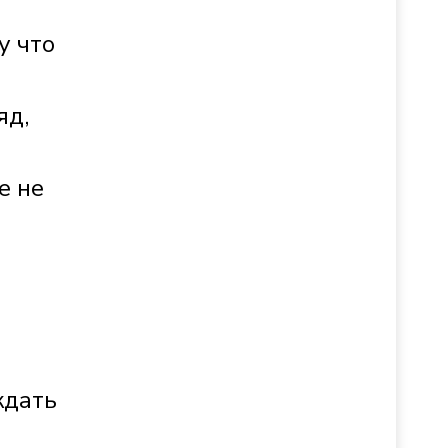
у что
и
яд,
е не
ждать