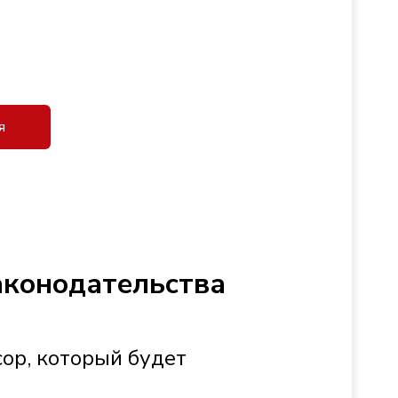
я
аконодательства
сор, который будет