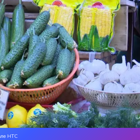
але НТС