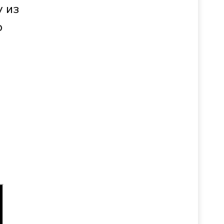
у из
о