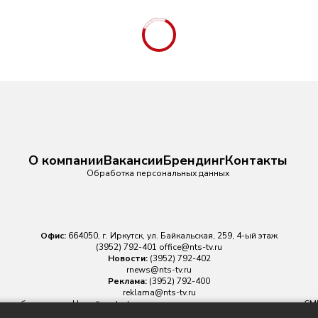
О компании
Вакансии
Брендинг
Контакты
Обработка персональных данных
Офис:
664050, г. Иркутск, ул. Байкальская, 259, 4-ый этаж
(3952) 792-401
office@nts-tv.ru
Новости:
(3952) 792-402
rnews@nts-tv.ru
Реклама:
(3952) 792-400
reklama@nts-tv.ru
v.ru
обязательна. На сайте nts-tv.ru размещаются в том числе материалы 
ровано Федеральной службой по надзору в сфере связи, информационных