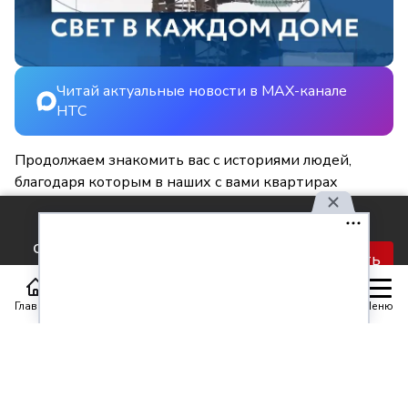
Читай актуальные новости в MAX-канале
НТС
Продолжаем знакомить вас с историями людей,
благодаря которым в наших с вами квартирах
становится светлее и уютнее.
Используя наш сайт, вы
соглашаетесь с правилами
Принять
обработки персональных
данных.
Главная
Статьи
Передачи
Меню