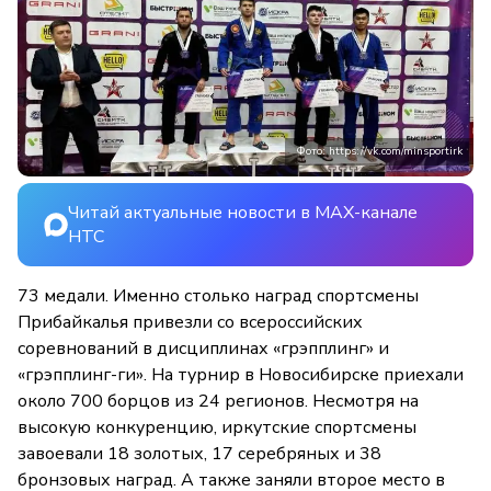
Фото: https://vk.com/minsportirk
Читай актуальные новости в MAX-канале
НТС
73 медали. Именно столько наград спортсмены
Прибайкалья привезли со всероссийских
соревнований в дисциплинах «грэпплинг» и
«грэпплинг-ги». На турнир в Новосибирске приехали
около 700 борцов из 24 регионов. Несмотря на
высокую конкуренцию, иркутские спортсмены
завоевали 18 золотых, 17 серебряных и 38
бронзовых наград. А также заняли второе место в