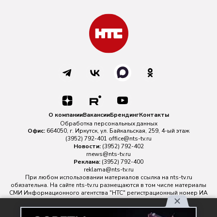
О компании
Вакансии
Брендинг
Контакты
Обработка персональных данных
Офис:
664050, г. Иркутск, ул. Байкальская, 259, 4-ый этаж
(3952) 792-401
office@nts-tv.ru
Новости:
(3952) 792-402
rnews@nts-tv.ru
Реклама:
(3952) 792-400
reklama@nts-tv.ru
При любом использовании материалов ссылка на
nts-tv.ru
обязательна. На сайте nts-tv.ru размещаются в том числе материалы
СМИ Информационного агентства "НТС" регистрационный номер ИА
№ ФС 77 - 88763 зарегистрировано Федеральной службой по
надзору в сфере связи, информационных технологий и массовых
Используя наш сайт, вы
коммуникаций.