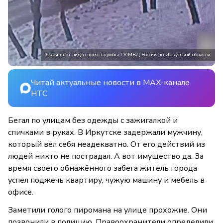
Скриншот видео пресс-службы ГУ МВД России по Иркутской области
Читай актуальные новости в MAX-канале
НТС
Бегал по улицам без одежды с зажигалкой и
спичками в руках. В Иркутске задержали мужчину,
который вёл себя неадекватно. От его действий из
людей никто не пострадал. А вот имущество да. За
время своего обнажённого забега житель города
успел поджечь квартиру, чужую машину и мебель в
офисе.
Заметили голого пиромана на улице прохожие. Они
позвонили в полицию. Правоохранители определили,