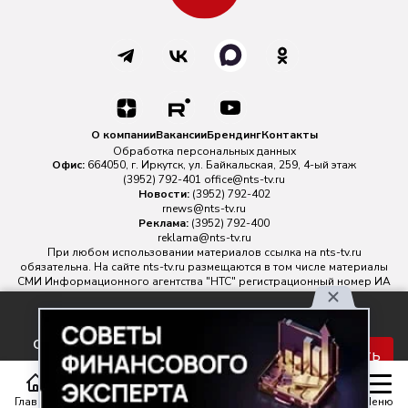
О компании
Вакансии
Брендинг
Контакты
Обработка персональных данных
Офис:
664050, г. Иркутск, ул. Байкальская, 259, 4-ый этаж
(3952) 792-401
office@nts-tv.ru
Новости:
(3952) 792-402
rnews@nts-tv.ru
Реклама:
(3952) 792-400
reklama@nts-tv.ru
При любом использовании материалов ссылка на
nts-tv.ru
обязательна. На сайте nts-tv.ru размещаются в том числе материалы
СМИ Информационного агентства "НТС" регистрационный номер ИА
№ ФС 77 - 88763 зарегистрировано Федеральной службой по
надзору в сфере связи, информационных технологий и массовых
Используя наш сайт, вы
коммуникаций.
соглашаетесь с правилами
Главный редактор ИА "НТС" Иштулкин Евгений Александрович
16+
Принять
обработки персональных
данных.
Главная
Статьи
Передачи
Меню