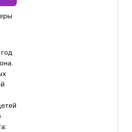
теры
 год
она.
ых
ой
детей
о
а: