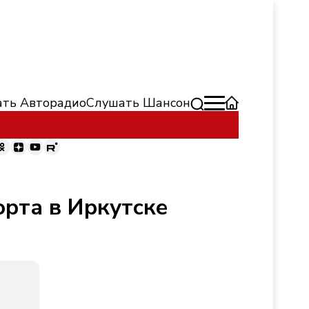
ть Авторадио
Слушать Шансон
орта в Иркутске