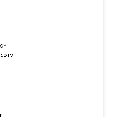
о-
соту,