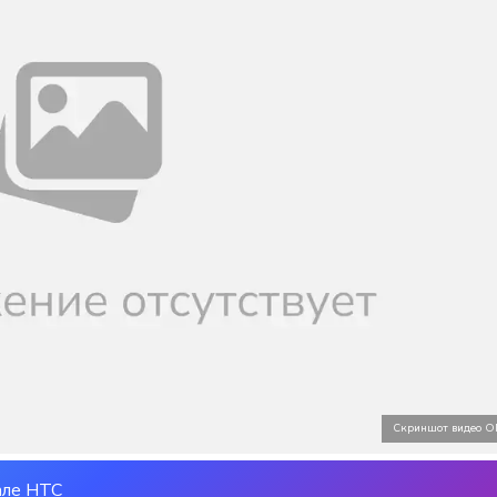
Скриншот видео О
але НТС