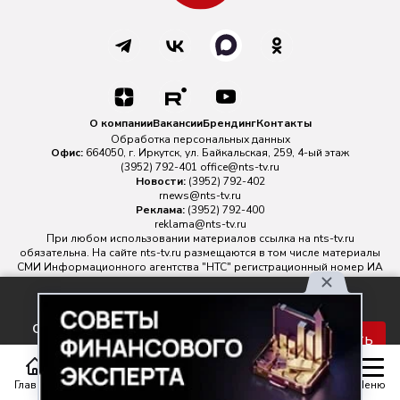
О компании
Вакансии
Брендинг
Контакты
Обработка персональных данных
Офис:
664050, г. Иркутск, ул. Байкальская, 259, 4-ый этаж
(3952) 792-401
office@nts-tv.ru
Новости:
(3952) 792-402
rnews@nts-tv.ru
Реклама:
(3952) 792-400
reklama@nts-tv.ru
При любом использовании материалов ссылка на
nts-tv.ru
обязательна. На сайте nts-tv.ru размещаются в том числе материалы
СМИ Информационного агентства "НТС" регистрационный номер ИА
№ ФС 77 - 88763 зарегистрировано Федеральной службой по
надзору в сфере связи, информационных технологий и массовых
Используя наш сайт, вы
коммуникаций.
соглашаетесь с правилами
Главный редактор ИА "НТС" Иштулкин Евгений Александрович
16+
Принять
обработки персональных
данных.
Главная
Статьи
Передачи
Меню