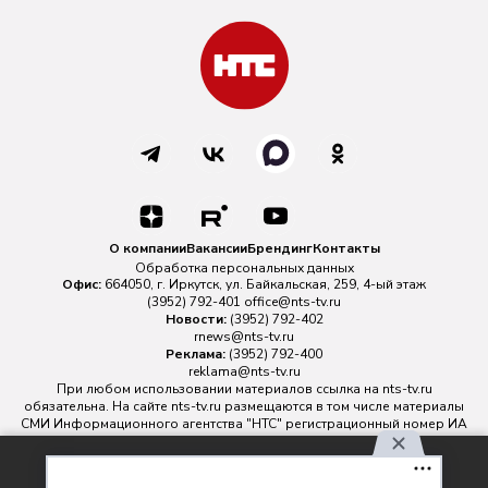
О компании
Вакансии
Брендинг
Контакты
Обработка персональных данных
Офис:
664050, г. Иркутск, ул. Байкальская, 259, 4-ый этаж
(3952) 792-401
office@nts-tv.ru
Новости:
(3952) 792-402
rnews@nts-tv.ru
Реклама:
(3952) 792-400
reklama@nts-tv.ru
При любом использовании материалов ссылка на
nts-tv.ru
обязательна. На сайте nts-tv.ru размещаются в том числе материалы
СМИ Информационного агентства "НТС" регистрационный номер ИА
№ ФС 77 - 88763 зарегистрировано Федеральной службой по
надзору в сфере связи, информационных технологий и массовых
Используя наш сайт, вы
коммуникаций.