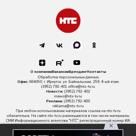
О компании
Вакансии
Брендинг
Контакты
Обработка персональных данных
Офис:
664050, г. Иркутск, ул. Байкальская, 259, 4-ый этаж
(3952) 792-401
office@nts-tv.ru
Новости:
(3952) 792-402
rnews@nts-tv.ru
Реклама:
(3952) 792-400
reklama@nts-tv.ru
При любом использовании материалов ссылка на
nts-tv.ru
обязательна. На сайте nts-tv.ru размещаются в том числе материалы
СМИ Информационного агентства "НТС" регистрационный номер ИА
№ ФС 77 - 88763 зарегистрировано Федеральной службой по
надзору в сфере связи, информационных технологий и массовых
Используя наш сайт, вы
коммуникаций.