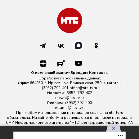
О компании
Вакансии
Брендинг
Контакты
Обработка персональных данных
Офис:
664050, г. Иркутск, ул. Байкальская, 259, 4-ый этаж
(3952) 792-401
office@nts-tv.ru
Новости:
(3952) 792-402
rnews@nts-tv.ru
Реклама:
(3952) 792-400
reklama@nts-tv.ru
При любом использовании материалов ссылка на
nts-tv.ru
обязательна. На сайте nts-tv.ru размещаются в том числе материалы
СМИ Информационного агентства "НТС" регистрационный номер ИА
№ ФС 77 - 88763 зарегистрировано Федеральной службой по
надзору в сфере связи, информационных технологий и массовых
Используя наш сайт, вы
коммуникаций.