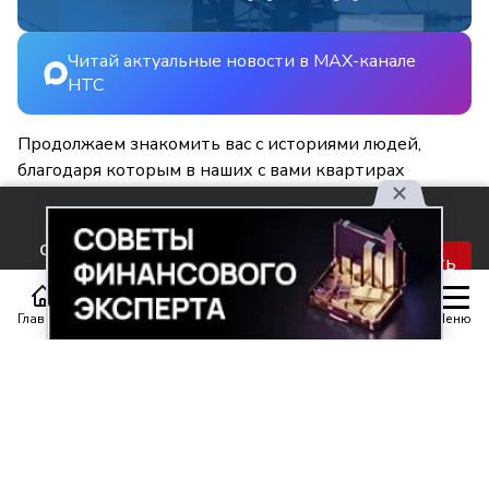
Читай актуальные новости в MAX-канале
НТС
Продолжаем знакомить вас с историями людей,
благодаря которым в наших с вами квартирах
становится светлее и уютнее.
Используя наш сайт, вы
соглашаетесь с правилами
Принять
обработки персональных
данных.
Главная
Статьи
Передачи
Меню
Поделиться
0
0