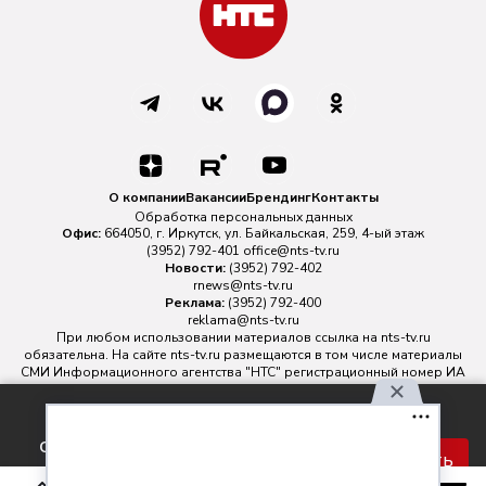
О компании
Вакансии
Брендинг
Контакты
Обработка персональных данных
Офис:
664050, г. Иркутск, ул. Байкальская, 259, 4-ый этаж
(3952) 792-401
office@nts-tv.ru
Новости:
(3952) 792-402
rnews@nts-tv.ru
Реклама:
(3952) 792-400
reklama@nts-tv.ru
При любом использовании материалов ссылка на
nts-tv.ru
обязательна. На сайте nts-tv.ru размещаются в том числе материалы
СМИ Информационного агентства "НТС" регистрационный номер ИА
№ ФС 77 - 88763 зарегистрировано Федеральной службой по
надзору в сфере связи, информационных технологий и массовых
Используя наш сайт, вы
коммуникаций.
соглашаетесь с правилами
Главный редактор ИА "НТС" Иштулкин Евгений Александрович
16+
Принять
обработки персональных