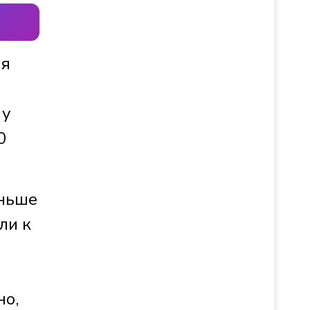
мя
 у
0
еньше
ли к
но,