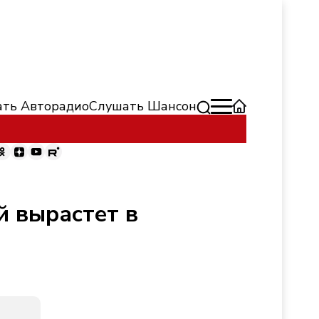
ть Авторадио
Слушать Шансон
й вырастет в