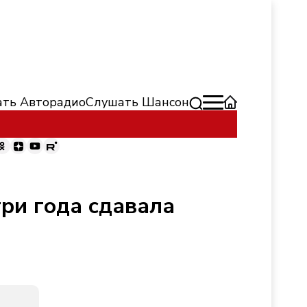
ть Авторадио
Слушать Шансон
три года сдавала