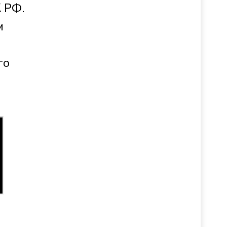
 РФ.
м
го