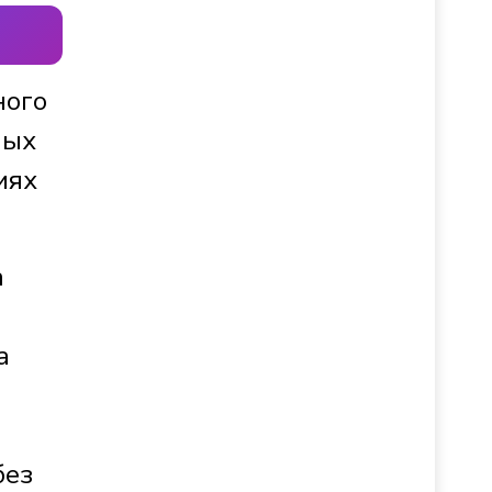
ного
ных
иях
а
а
без