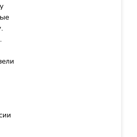
у
ные
.
.
вели
сии