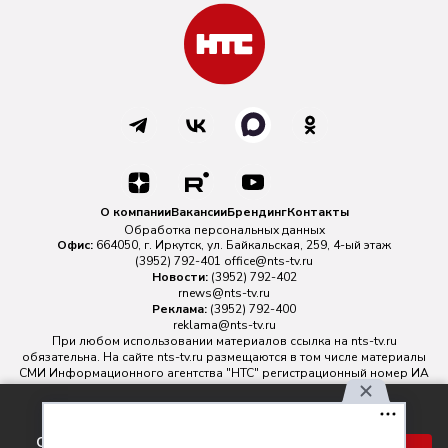
О компании
Вакансии
Брендинг
Контакты
Обработка персональных данных
Офис:
664050, г. Иркутск, ул. Байкальская, 259, 4-ый этаж
(3952) 792-401
office@nts-tv.ru
Новости:
(3952) 792-402
rnews@nts-tv.ru
Реклама:
(3952) 792-400
reklama@nts-tv.ru
При любом использовании материалов ссылка на
nts-tv.ru
обязательна. На сайте nts-tv.ru размещаются в том числе материалы
СМИ Информационного агентства "НТС" регистрационный номер ИА
№ ФС 77 - 88763 зарегистрировано Федеральной службой по
надзору в сфере связи, информационных технологий и массовых
Используя наш сайт, вы
коммуникаций.
соглашаетесь с правилами
Главный редактор ИА "НТС" Иштулкин Евгений Александрович
16+