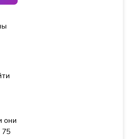
ны
йти
и они
 75