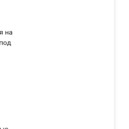
я на
 под