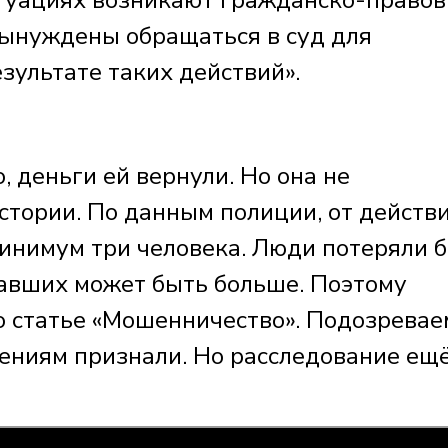
итуациях возникают гражданско-право
вынуждены обращаться в суд для
зультате таких действий».
 деньги ей вернули. Но она не
стории. По данным полиции, от действ
инимум три человека. Люди потеряли 
давших может быть больше. Поэтому
о статье «Мошенничество». Подозрева
лениям признали. Но расследование ещ