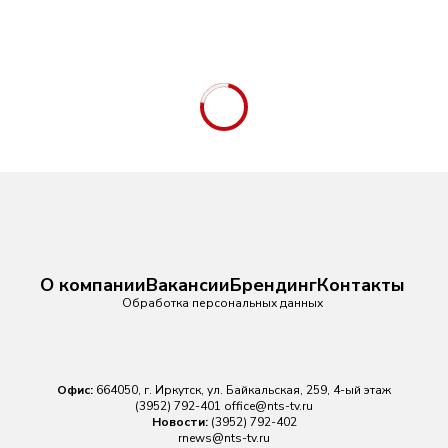
О компании
Вакансии
Брендинг
Контакты
Обработка персональных данных
Офис:
664050, г. Иркутск, ул. Байкальская, 259, 4-ый этаж
(3952) 792-401
office@nts-tv.ru
Новости:
(3952) 792-402
rnews@nts-tv.ru