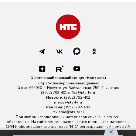
О компании
Вакансии
Брендинг
Контакты
Обработка персональных данных
Офис:
664050, г. Иркутск, ул. Байкальская, 259, 4-ый этаж
(3952) 792-401
office@nts-tv.ru
Новости:
(3952) 792-402
rnews@nts-tv.ru
Реклама:
(3952) 792-400
reklama@nts-tv.ru
При любом использовании материалов ссылка на
nts-tv.ru
обязательна. На сайте nts-tv.ru размещаются в том числе материалы
СМИ Информационного агентства "НТС" регистрационный номер ИА
№ ФС 77 - 88763 зарегистрировано Федеральной службой по