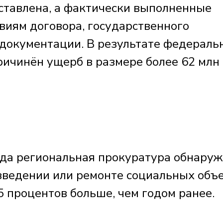
ставлена, а фактически выпол­ненные
виям договора, государств­енного
 докум­ентации. В результате федераль
ичинён ущерб в раз­мере более 62 млн
года региональная прокуратура обнару
зведении или ремонте социальных объ
15 процентов больше, чем годом ранее.