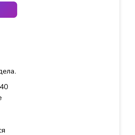
дела.
140
е
ся