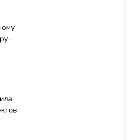
ному
 ру­
жила
ектов