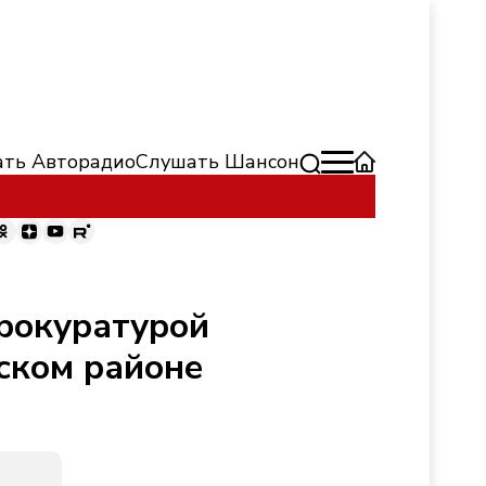
ть Авторадио
Слушать Шансон
прокуратурой
нском районе