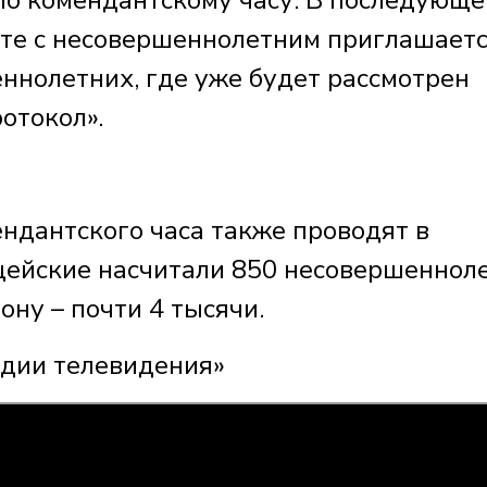
по комендантскому часу. В последующ
те с несовершеннолетним приглашаетс
ннолетних, где уже будет рассмотрен
отокол».
ндантского часа также проводят в
ицейские насчитали 850 несовершеннол
ону – почти 4 тысячи.
удии телевидения»