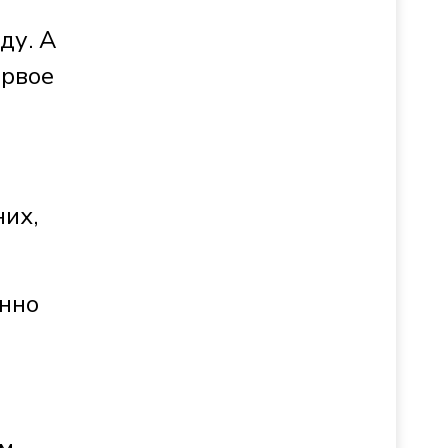
ду. А
ервое
их,
нно