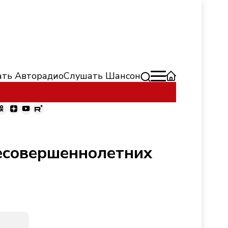
ть Авторадио
Слушать Шансон
есовершеннолетних