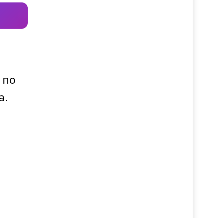
 по
а.