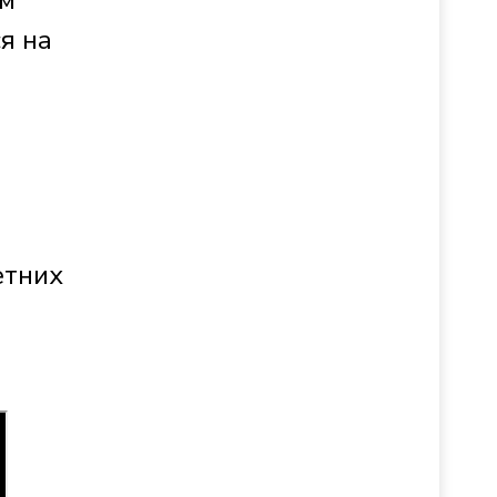
ем
я на
етних