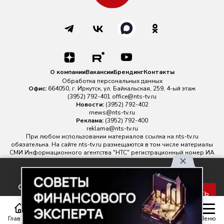
О компании
Вакансии
Брендинг
Контакты
Обработка персональных данных
Офис:
664050, г. Иркутск, ул. Байкальская, 259, 4-ый этаж
(3952) 792-401
office@nts-tv.ru
Новости:
(3952) 792-402
rnews@nts-tv.ru
Реклама:
(3952) 792-400
reklama@nts-tv.ru
При любом использовании материалов ссылка на
nts-tv.ru
обязательна. На сайте nts-tv.ru размещаются в том числе материалы
СМИ Информационного агентства "НТС" регистрационный номер ИА
№ ФС 77 - 88763 зарегистрировано Федеральной службой по
надзору в сфере связи, информационных технологий и массовых
Используя наш сайт, вы
коммуникаций.
соглашаетесь с правилами
Главный редактор ИА "НТС" Иштулкин Евгений Александрович
16+
Принять
обработки персональных
данных.
Главная
Статьи
Передачи
Меню