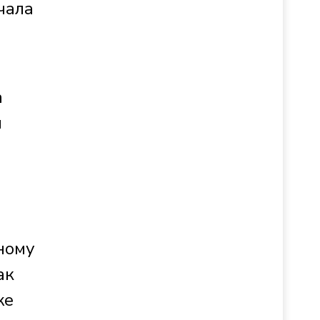
чала
а
и
ному
ак
же