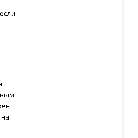
 если
я
овым
жен
 на