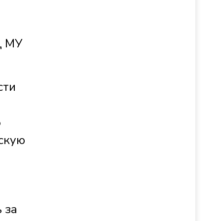
Д МУ
сти
5
скую
 за