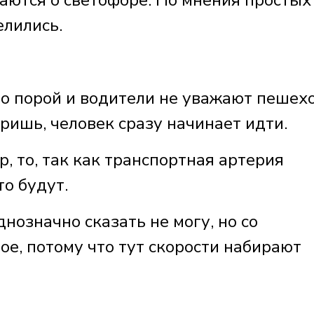
аются о светофоре. Но мнения простых
елились.
о порой и водители не уважают пешехо
ришь, человек сразу начинает идти.
, то, так как транспортная артерия
то будут.
нозначно сказать не могу, но со
е, потому что тут скорости набирают