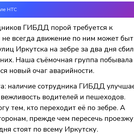
але НТС
ников ГИБДД порой требуется к
не всегда движение по ним может быт
улиц Иркутска на зебре за два дня сби
них. Наша съёмочная группа побывала
лся новый очаг аварийности.
та: наличие сотрудника ГИБДД улучша
вежливость водителей и пешеходов.
у тем, кто переходит её по зебре. А
торонам, прежде чем пересечь проезж
дня стоят по всему Иркутску.