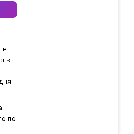
 в
о в
я
одня
а
го по