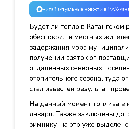
Читай актуальные новости в MAX-кан
Будет ли тепло в Катангском 
обеспокоил и местных жителей
задержания мэра муниципалит
получении взяток от поставщи
отдалённых северных поселен
отопительного сезона, туда о
стал известен результат пров
На данный момент топлива в 
января. Также заключены дог
зимнику, на это уже выделен