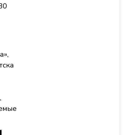
30
а»,
тска
й
,
аемые