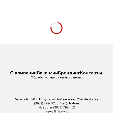
О компании
Вакансии
Брендинг
Контакты
Обработка персональных данных
Офис:
664050, г. Иркутск, ул. Байкальская, 259, 4-ый этаж
(3952) 792-401
office@nts-tv.ru
Новости:
(3952) 792-402
rnews@nts-tv.ru