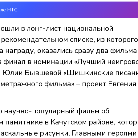
але НТС
вошли в лонг-лист национальной
 рекомендательном списке, из которого
 награду, оказались сразу два фильма
 в финал в номинации «Лучший неигров
та Юлии Бывшевой «Шишкинские писан
ометражного фильма» – проект Евгения
о научно-популярный фильм об
 памятнике в Качугском районе, кото
наскальные рисунки. Главными героями