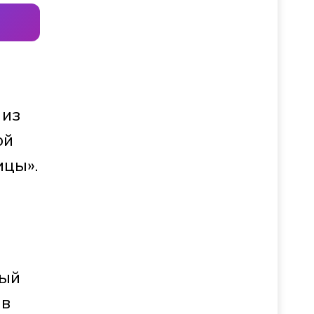
 из
ой
ицы».
рый
 в