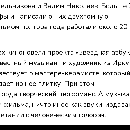
Мельникова и Вадим Николаев. Больше 
фы и написали о них двухтомную
ьмом полтора года работали около 20
ёх киноновелл проекта «Звёздная азбук
вестный музыкант и художник из Ирку
вествует о мастере-керамисте, которы
даёт из неё плитку. При этом
 рода творческий перфоманс. А музыка
 фильма, ничто иное как звуки, издав
четании с человеческим голосом.