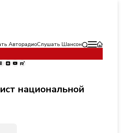
ть Авторадио
Слушать Шансон
лист национальной