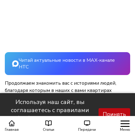
Читай актуальные новости в MAX-канале
НТС
Продолжаем знакомить вас с историями людей,
благодаря которым в наших с вами квартирах
становится светлее и уютнее.
Используя наш сайт, вы
соглашаетесь с правилами
Принять
обработки персональных
данных.
Главная
Статьи
Передачи
Меню