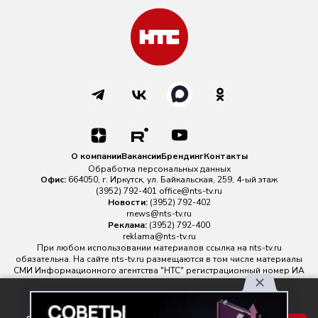
О компании
Вакансии
Брендинг
Контакты
Обработка персональных данных
Офис:
664050, г. Иркутск, ул. Байкальская, 259, 4-ый этаж
(3952) 792-401
office@nts-tv.ru
Новости:
(3952) 792-402
rnews@nts-tv.ru
Реклама:
(3952) 792-400
reklama@nts-tv.ru
При любом использовании материалов ссылка на
nts-tv.ru
обязательна. На сайте nts-tv.ru размещаются в том числе материалы
СМИ Информационного агентства "НТС" регистрационный номер ИА
№ ФС 77 - 88763 зарегистрировано Федеральной службой по
надзору в сфере связи, информационных технологий и массовых
Используя наш сайт, вы
коммуникаций.
Главный редактор ИА "НТС" Иштулкин Евгений Александрович
16+