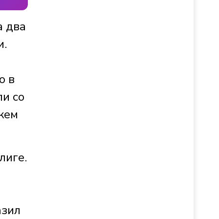
а два
и.
о в
ли со
ажем
лиге.
азил