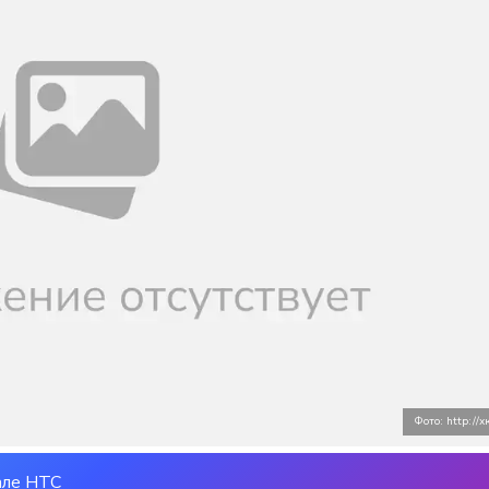
Фото: http://
але НТС