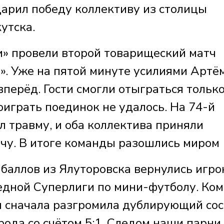
одарил победу коллективу из столицы
кутска.
и» провели второй товарищеский матч
». Уже на пятой минуте усилиями Артё
перёд. Гости смогли отыграться только
оиграть поединок не удалось. На 74-й
л травму, и оба коллектива приняли
чу. В итоге команды разошлись миром 1
баллов из Ялуторовска вернулись игро
редной Суперлиги по мини-футболу. Ко
и сначала разгромила дублирующий сос
ода со счётом 5:1. Следом наши парни