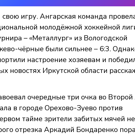
 свою игру. Ангарская команда провел
циональной молодёжной хоккейной лиг
урнира – «Металлург» из Вологодской
жево-чёрные были сильнее – 6:3. Однак
портили настроение хозяевам и победи
ных новостях Иркутской области расск
воевал очередные три очка во Второй 
ала в городе Орехово-Зуево против
первом тайме зрители забитых мячей не
орого отрезка Аркадий Бондаренко пор