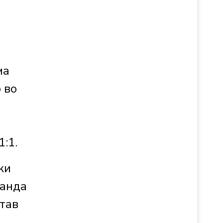
ма
 во
:1.
ки
манда
тав