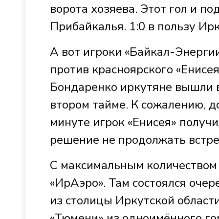
ворота хозяева. Этот гол и п
Прибайкалья. 1:0 в пользу Ир
А вот игроки «Байкал-Энерги
против красноярского «Енисея
Бондаренко иркутяне вышли в
втором тайме. К сожалению, д
минуте игрок «Енисея» получи
решение не продолжать встре
С максимальным количеством 
«ИрАэро». Там состоялся оче
из столицы Иркутской област
«Тюмени» из одноимённого гор