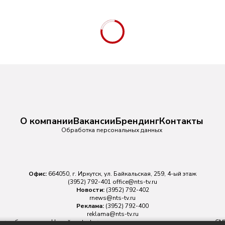
О компании
Вакансии
Брендинг
Контакты
Обработка персональных данных
Офис:
664050, г. Иркутск, ул. Байкальская, 259, 4-ый этаж
(3952) 792-401
office@nts-tv.ru
Новости:
(3952) 792-402
rnews@nts-tv.ru
Реклама:
(3952) 792-400
reklama@nts-tv.ru
v.ru
обязательна. На сайте nts-tv.ru размещаются в том числе материалы 