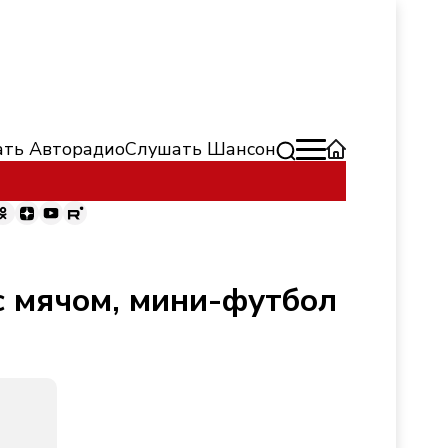
ть Авторадио
Слушать Шансон
 с мячом, мини-футбол