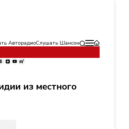
ть Авторадио
Слушать Шансон
идии из местного