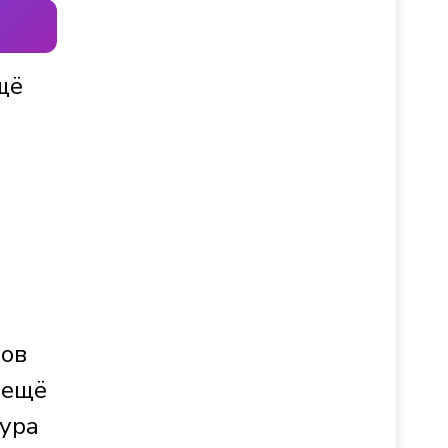
щё
нов
 ещё
тура