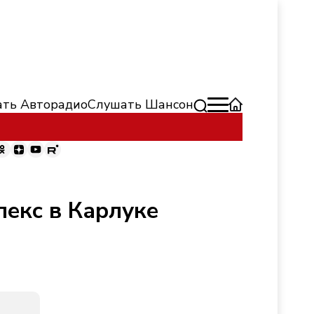
ть Авторадио
Слушать Шансон
екс в Карлуке