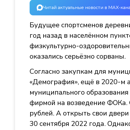
Читай актуальные новости в MAX-кан
Будущее спортсменов деревни
год назад в населённом пунк
физкультурно-оздоровительны
оказались серьёзно сорваны.
Согласно заку­пкам для муни
«Демография­», ещё в 2020-м
муниципального образования 
фирмой на возведение ФОКа. 
рублей. А открыть свои двер
30 сентября 2022 года. Однак